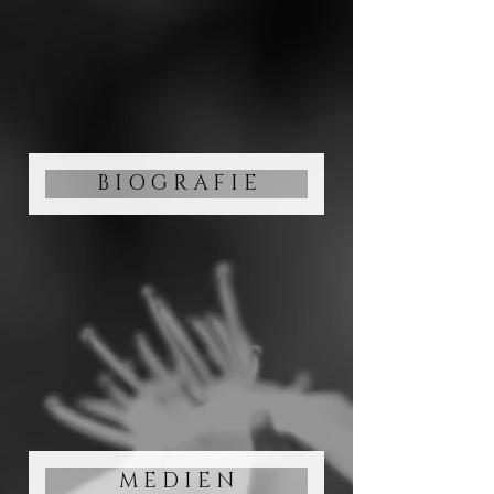
B I O G R A F I E
M E D I E N