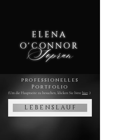
ELENA
O'CONNOR
Sopran
professionelles
Portfolio
(Um die Hauptseite zu besuchen, klicken Sie bitte
hier
.)
L E B E N S L A U F