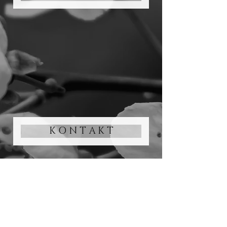
K O N T A K T